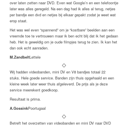
over laten zetten naar DVD. Even wat Google’n en een telefoontje
later was alles geregeld. Na een dag had ik alles al terug, netjes
per bandje een dvd en netjes bij elkaar gepakt zodat je weet wat
erop staat.
Het was wel even “spannend” om je “kostbare” beelden aan een
vreemde toe te vertrouwen maar ik ben echt blij dat ik het gedaan
heb. Het is geweldig om je oude filmpjes terug te zien. Ik kan het
dan ook echt aanraden.
M.Zandbelt
Lettele
Wij hadden videobanden, mini DV en V8 bandjes totaal 22
stuks. Hele goede service. Banden zijn thuis opgehaald en een
kleine week later weer thuis afgeleverd. De prijs als je deze
service meerekent goedkoop.
Resultaat is prima.
A.Gossink
Poortugaal
Betreft het overzetten van videobanden en mini DV naar DVD