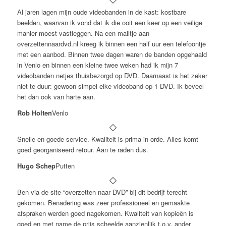
Al jaren lagen mijn oude videobanden in de kast: kostbare
beelden, waarvan ik vond dat ik die ooit een keer op een veilige
manier moest vastleggen. Na een mailtje aan
overzettennaardvd.nl kreeg ik binnen een half uur een telefoontje
met een aanbod. Binnen twee dagen waren de banden opgehaald
in Venlo en binnen een kleine twee weken had ik mijn 7
videobanden netjes thuisbezorgd op DVD. Daarnaast is het zeker
niet te duur: gewoon simpel elke videoband op 1 DVD. Ik beveel
het dan ook van harte aan.
Rob Holten
Venlo
Snelle en goede service. Kwaliteit is prima in orde. Alles komt
goed georganiseerd retour. Aan te raden dus.
Hugo Schep
Putten
Ben via de site “overzetten naar DVD” bij dit bedrijf terecht
gekomen. Benadering was zeer professioneel en gemaakte
afspraken werden goed nagekomen. Kwaliteit van kopieën is
goed en met name de prijs scheelde aanzienlijk t.o.v. ander