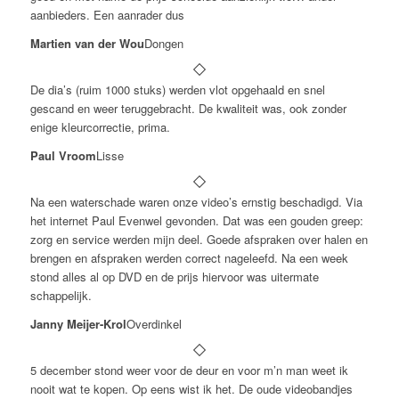
aanbieders. Een aanrader dus
Martien van der Wou
Dongen
De dia’s (ruim 1000 stuks) werden vlot opgehaald en snel
gescand en weer teruggebracht. De kwaliteit was, ook zonder
enige kleurcorrectie, prima.
Paul Vroom
Lisse
Na een waterschade waren onze video’s ernstig beschadigd. Via
het internet Paul Evenwel gevonden. Dat was een gouden greep:
zorg en service werden mijn deel. Goede afspraken over halen en
brengen en afspraken werden correct nageleefd. Na een week
stond alles al op DVD en de prijs hiervoor was uitermate
schappelijk.
Janny Meijer-Krol
Overdinkel
5 december stond weer voor de deur en voor m’n man weet ik
nooit wat te kopen. Op eens wist ik het. De oude videobandjes