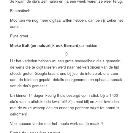
Je kwam de dia’s zelf halen en na een week waren ze weer terug.
Fantastisch.
Mochten we nog meer digitaal willen hebben, dan ben jij zeker hét
adres.
Fijne groet…
Mieke Bult (en natuurlijk ook Bernard)
Leimuiden
Uit het verleden hebben wij een grote hoeveelheid dia’s gemaakt,
de wens die te digitaliseren werd naar het verstrijken van de tijd
steeds groter. Google bracht ons bij jou, de info sprak ons zeer
aan, de telefoon gepakt, details doorgenomen en ophaal afspraak
van de dia’s gemaakt.
En binnen 14 dagen keurig thuis bezorgd op ’n stick bijna 1400
dia’s van ’n uitstekende kwaliteit! Zijn heel blij en zeer tevreden
met de wijze waarop een en ander op perfecte wijze tot stand is
gekomen!
Veel succes verder met het mooie werk dat je maakt!!
Frans de Lange
Wervershoof