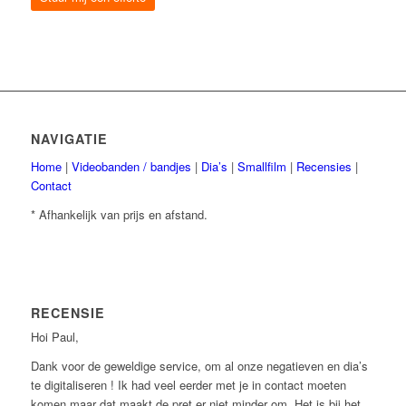
NAVIGATIE
Home
|
Videobanden / bandjes
|
Dia’s
|
Smallfilm
|
Recensies
|
Contact
* Afhankelijk van prijs en afstand.
RECENSIE
Hoi Paul,
Dank voor de geweldige service, om al onze negatieven en dia’s
te digitaliseren ! Ik had veel eerder met je in contact moeten
komen maar dat maakt de pret er niet minder om. Het is bij het