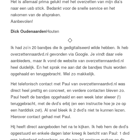
Het is allemaal prima gelukt met het overzetten van mijn dia’s
naar een usb stick. Bedankt voor de snelle service en het
nakomen van de afspraken.
Aanbevolen!
Dick Oudenaarden
Houten
Ik had zo’n 20 bandjes die ik gedigitaliseerd wilde hebben. Ik heb
overzettennaardvd.nl gevonden via Google. Je vindt daar vele
aanbieders, maar ik vond de website van overzettennaardvd.nl
heel duidelijk. En het sprak me aan dat de bandjes thuis worden
opgehaald en teruggebracht. Wel zo makkelijk.
Het telefonisch contact met Paul van overzettennaardvd.nl was
direct heel prettig en concreet, en verdere contacten bleven zo.
Paul heeft de bandjes opgehaald en een week later alweer (!)
teruggebracht, met de dvd’s erbij (en een instructie hoe je ze op
een harddisk zet). Al snel bleek ik 2 dvd’s niet te kunnen lezen.
Hierover contact gehad met Paul.
Hij heeft direct aangeboden het na te kijken. Ik heb hem de dvd’s
opgestuurd en enkele dagen later kreeg ik bericht van Paul: 1 dvd
was inderdaad onleesbaar, en die zou hij opnieuw maken en de