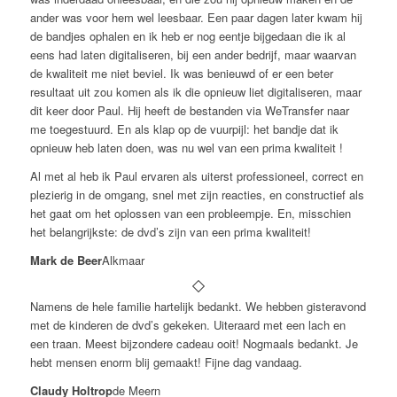
ander was voor hem wel leesbaar. Een paar dagen later kwam hij
de bandjes ophalen en ik heb er nog eentje bijgedaan die ik al
eens had laten digitaliseren, bij een ander bedrijf, maar waarvan
de kwaliteit me niet beviel. Ik was benieuwd of er een beter
resultaat uit zou komen als ik die opnieuw liet digitaliseren, maar
dit keer door Paul. Hij heeft de bestanden via WeTransfer naar
me toegestuurd. En als klap op de vuurpijl: het bandje dat ik
opnieuw heb laten doen, was nu wel van een prima kwaliteit !
Al met al heb ik Paul ervaren als uiterst professioneel, correct en
plezierig in de omgang, snel met zijn reacties, en constructief als
het gaat om het oplossen van een probleempje. En, misschien
het belangrijkste: de dvd’s zijn van een prima kwaliteit!
Mark de Beer
Alkmaar
Namens de hele familie hartelijk bedankt. We hebben gisteravond
met de kinderen de dvd’s gekeken. Uiteraard met een lach en
een traan. Meest bijzondere cadeau ooit! Nogmaals bedankt. Je
hebt mensen enorm blij gemaakt! Fijne dag vandaag.
Claudy Holtrop
de Meern