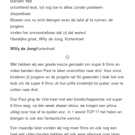
branden Wat
ontzettend leuk; tot nog toe is allles zonder probleem
afspeelbaar.
Moeten ons nu echt dwingen even de tafel af te ruimen; de
jongens
vinden het onvoorstelbaar dat zij dat waren!
Hartelijke groet, Willy de Jong, Kortenhoef
Willy de Jong
Kortenhoef
Wat hebben wij een goede keuze gemaakt om super 8 films en
video banden door Paul te laten overzetten naar dvd. Voor onze
kinderen (2 jongens en de jongste net 50 geworden ) leek het ons
leuk om de super 8 films uit hun prille kindertijd tot puber, over te
zetten naar dvd.
Dus Paul ging de 1ste keer met een boodschappentas vol super
8 films weg, na één week alweer retour, we kregen een prima
uitleg over hoe af te spelen enz. in 1 woord TOP !!! het halen en
brengen is ook een fantastische service.
Een maandje later vonden wij nog meer films en ook nog een
heel wat video banden hebben wij ook weer allemaal over laten