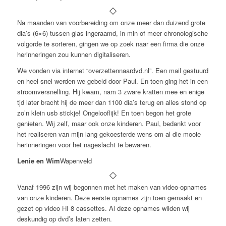
Na maanden van voorbereiding om onze meer dan duizend grote
dia’s (6×6) tussen glas ingeraamd, in min of meer chronologische
volgorde te sorteren, gingen we op zoek naar een firma die onze
herinneringen zou kunnen digitaliseren.
We vonden via internet “overzettennaardvd.nl”. Een mail gestuurd
en heel snel werden we gebeld door Paul. En toen ging het in een
stroomversnelling. Hij kwam, nam 3 zware kratten mee en enige
tjd later bracht hij de meer dan 1100 dia’s terug en alles stond op
zo’n klein usb stickje! Ongelooflijk! En toen begon het grote
genieten. Wij zelf, maar ook onze kinderen. Paul, bedankt voor
het realiseren van mijn lang gekoesterde wens om al die mooie
herinneringen voor het nageslacht te bewaren.
Lenie en Wim
Wapenveld
Vanaf 1996 zijn wij begonnen met het maken van video-opnames
van onze kinderen. Deze eerste opnames zijn toen gemaakt en
gezet op video HI 8 cassettes. Al deze opnames wilden wij
deskundig op dvd’s laten zetten.