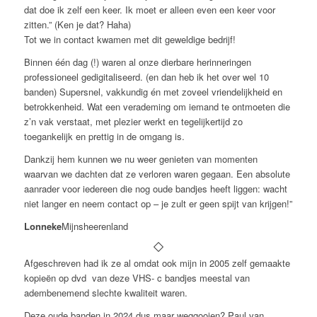
dat doe ik zelf een keer. Ik moet er alleen even een keer voor
zitten.” (Ken je dat? Haha)
Tot we in contact kwamen met dit geweldige bedrijf!
Binnen één dag (!) waren al onze dierbare herinneringen
professioneel gedigitaliseerd. (en dan heb ik het over wel 10
banden) Supersnel, vakkundig én met zoveel vriendelijkheid en
betrokkenheid. Wat een verademing om iemand te ontmoeten die
z’n vak verstaat, met plezier werkt en tegelijkertijd zo
toegankelijk en prettig in de omgang is.
Dankzij hem kunnen we nu weer genieten van momenten
waarvan we dachten dat ze verloren waren gegaan. Een absolute
aanrader voor iedereen die nog oude bandjes heeft liggen: wacht
niet langer en neem contact op – je zult er geen spijt van krijgen!”
Lonneke
Mijnsheerenland
Afgeschreven had ik ze al omdat ook mijn in 2005 zelf gemaakte
kopieën op dvd van deze VHS- c bandjes meestal van
adembenemend slechte kwaliteit waren.
Deze oude banden in 2024 dus maar weggooien? Paul van