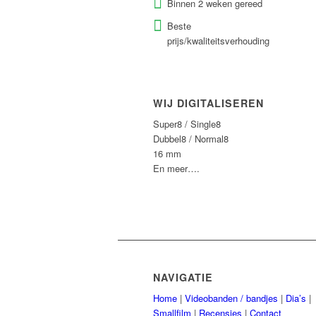
Binnen 2 weken gereed
Beste
prijs/kwaliteitsverhouding
WIJ DIGITALISEREN
Super8 / Single8
Dubbel8 / Normal8
16 mm
En meer….
NAVIGATIE
Home
|
Videobanden / bandjes
|
Dia’s
|
Smallfilm
|
Recensies
|
Contact